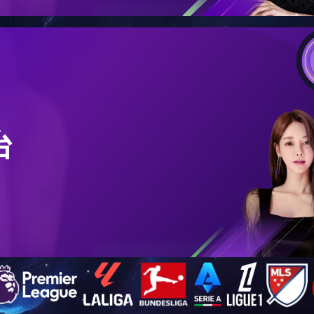
常见问题
>
产品