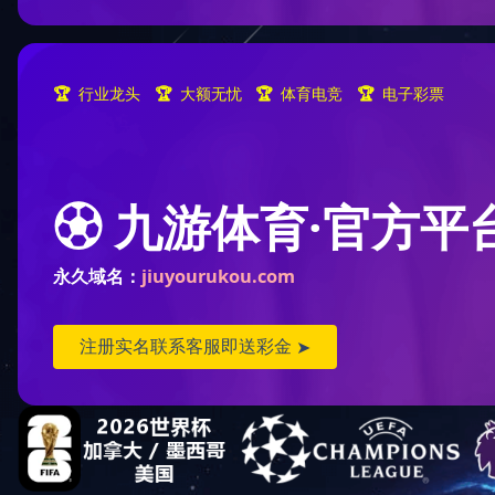
产品分类展示
主页
>
汽油机油产品
柴油机油产品
工业油及工程机械用油
专用油系列
防冻液产品
辅助用品用油
华体会（中国）
推荐