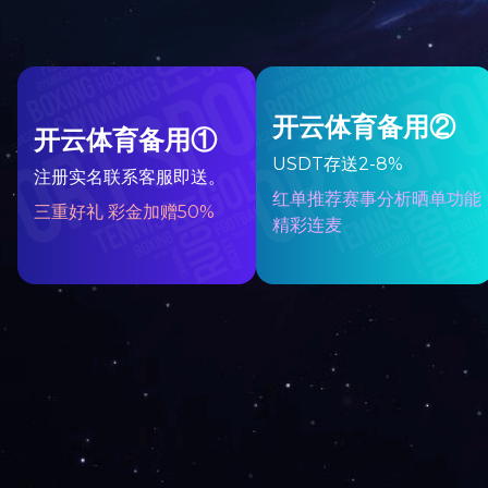
华体会网页版
电话: 010-89389488
传真：010-80300726
全国免费电话：400-9900-369
邮箱：529986302@qq.com
网址：/
地址: 北京市房山区琉璃河镇琉璃河
工业区九区1号<
网站首页
公司简介
乐鱼页面在线登录
|
米兰官方网页版
|
华体会手机在线官网
|
开云网页版
|
九游网页版