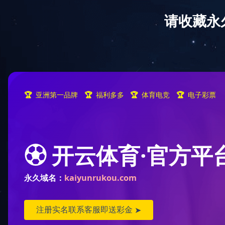
欢迎访问：华体会网页版官方网站
网站首页
公司简介
华体
热门关键词：