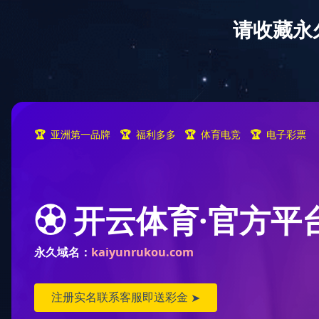
欢迎访问：华体会网页版官方网站
网站首页
公司简介
华体
热门关键词：