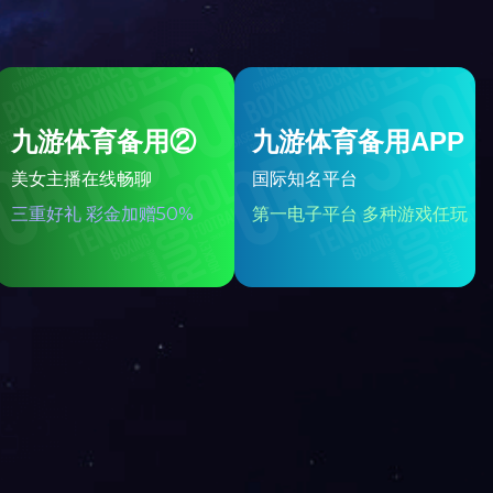
华体会网页版
电话: 010-89389488
传真：010-80300726
全国免费电话：400-9900-369
邮箱：529986302@qq.com
网址：/
地址: 北京市房山区琉璃河镇琉璃河
工业区九区1号