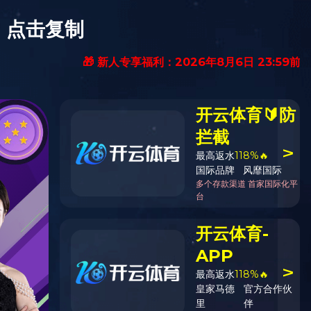
站
|
常见问答
|
关于我们
|
华体会（中国）
服务热线
400-9900-369
华体会（中国）