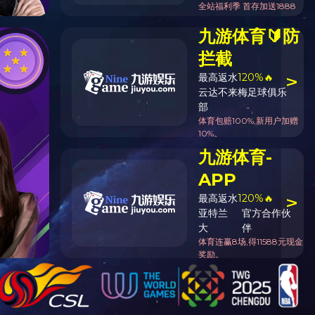
产品分类展示
汽油机油产品
柴油机油产品
工业油及工程机械用油
专用油系列
防冻液产品
辅助用品用油
华体会（中国）