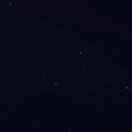
一页
3-22]
0-25]
0-25]
0-25]
0-25]
企业资质
华体会（中国）
北京市房山区琉璃河镇琉璃河工业区九区1号
华人民共和国信息化部备案编号：
京ICP备